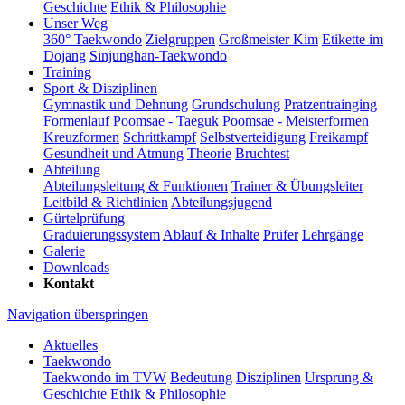
Geschichte
Ethik & Philosophie
Unser Weg
360° Taekwondo
Zielgruppen
Großmeister Kim
Etikette im
Dojang
Sinjunghan-Taekwondo
Training
Sport & Disziplinen
Gymnastik und Dehnung
Grundschulung
Pratzentrainging
Formenlauf
Poomsae - Taeguk
Poomsae - Meisterformen
Kreuzformen
Schrittkampf
Selbstverteidigung
Freikampf
Gesundheit und Atmung
Theorie
Bruchtest
Abteilung
Abteilungsleitung & Funktionen
Trainer & Übungsleiter
Leitbild & Richtlinien
Abteilungsjugend
Gürtelprüfung
Graduierungssystem
Ablauf & Inhalte
Prüfer
Lehrgänge
Galerie
Downloads
Kontakt
Navigation überspringen
Aktuelles
Taekwondo
Taekwondo im TVW
Bedeutung
Disziplinen
Ursprung &
Geschichte
Ethik & Philosophie