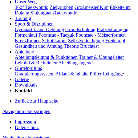
Unser Weg
360° Taekwondo
Zielgruppen
Großmeister Kim
Etikette im
Dojang
Sinjunghan-Taekwondo
Training
Sport & Disziplinen
Gymnastik und Dehnung
Grundschulung
Pratzentrainging
Formenlauf
Poomsae - Taeguk
Poomsae - Meisterformen
Kreuzformen
Schrittkampf
Selbstverteidigung
Freikampf
Gesundheit und Atmung
Theorie
Bruchtest
Abteilung
Abteilungsleitung & Funktionen
Trainer & Übungsleiter
Leitbild & Richtlinien
Abteilungsjugend
Gürtelprüfung
Graduierungssystem
Ablauf & Inhalte
Prüfer
Lehrgänge
Galerie
Downloads
Kontakt
Zurück zur Hauptseite
Navigation überspringen
Impressum
Datenschutz
Navigation überspringen